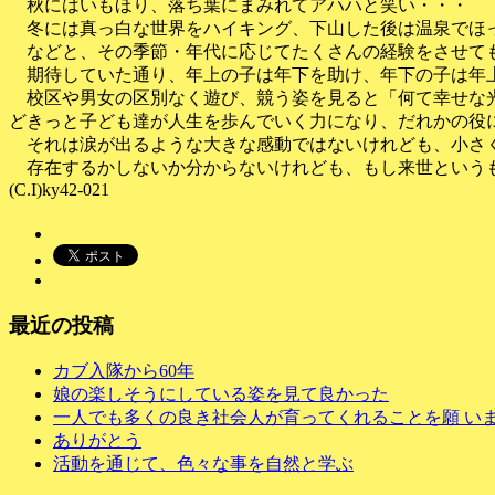
秋にはいもほり、落ち葉にまみれてアハハと笑い・・・
冬には真っ白な世界をハイキング、下山した後は温泉でほ
などと、その季節・年代に応じてたくさんの経験をさせて
期待していた通り、年上の子は年下を助け、年下の子は年
校区や男女の区別なく遊び、競う姿を見ると「何て幸せな光
どきっと子ども達が人生を歩んでいく力になり、だれかの役
それは涙が出るような大きな感動ではないけれども、小さく
存在するかしないか分からないけれども、もし来世というも
(C.I)ky42-021
最近の投稿
カブ入隊から60年
娘の楽しそうにしている姿を見て良かった
一人でも多くの良き社会人が育ってくれることを願 い
ありがとう
活動を通じて、色々な事を自然と学ぶ