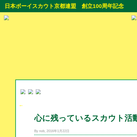
日本ボーイスカウト京都連盟 創立100周年記念
←
心に残っているスカウト活
By nob, 2016年1月22日