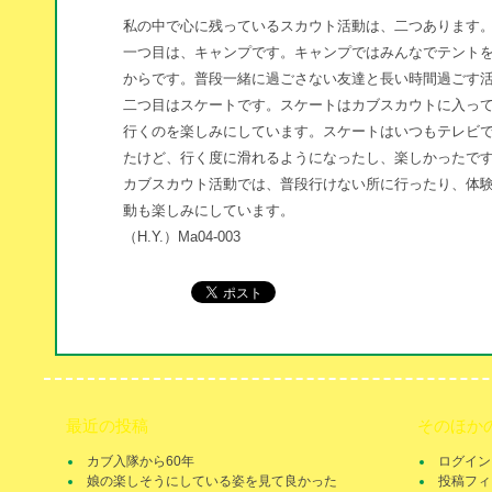
私の中で心に残っているスカウト活動は、二つあります
一つ目は、キャンプです。キャンプではみんなでテント
からです。普段一緒に過ごさない友達と長い時間過ごす
二つ目はスケートです。スケートはカブスカウトに入っ
行くのを楽しみにしています。スケートはいつもテレビ
たけど、行く度に滑れるようになったし、楽しかったで
カブスカウト活動では、普段行けない所に行ったり、体
動も楽しみにしています。
（H.Y.）Ma04-003
最近の投稿
そのほか
カブ入隊から60年
ログイン
娘の楽しそうにしている姿を見て良かった
投稿フィ