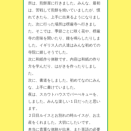
所は、煎餅屋に行きました。みんな、最初
は、苦戦して煎餅を焼いていましたが、慣
れてきたら、上手に出来るようになりまし
た。次に行った場所は楞厳寺へ行きまし
た。そこでは、季節ごとに咲く花や、楞厳
寺の意味を聞いたり、鐘を鳴らしたりしま
した。イギリス人の人達はみんな初めての
寺院に嬉しそうでした。
次に和紙作り体験です。内容は和紙の作り
方を学んだり、はがきを作ったりしまし
た。
次に、書道をしました。初めてなのにみん
な、上手に書けていました。
夜は、スカウトハウスでバーべキューを、
しました。みんな楽しい１日だったと思い
ます。
２日目ルイスとお別れの時ルイスが、お土
産をくれました。大切にしたいです。
本当に貴重な体験が出来、また英語の必要