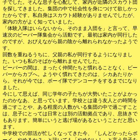
子でした。
そんな息子を心配して、
家内が近隣のスカウト団
を探してきました。
集団の中で社会性を身につけて欲しかっ
たからです。
私自身はスカウト経験がありませんでしたが、
家内の方がよく知っていました。
「体験入隊はいらないから、そのまま入団を」と言って、
早
速次のビーバー隊集会から活動です。
最初は家内が同行した
のですが、
おびえながら親の陰から離れられなかったようで
す。
回数を重ねるうちに、父親の私が同行するようになりまし
た。
いつも私のそばから離れませんでした。
ビーバーの間は、まったく仲間たちと慣れることなく、
ビー
バーからカブへ。ようやく慣れてきたのは、シカあたりか
ら。
それが今では、ボーイ隊でデンコーチをするまでになり
ました。
今にして思えば、
同じ学年の子たちが大勢いたことがよかっ
たのかなあ、
と思っています。学校とは違う友人との時間を
過ごすことや、
ある程度の人数がいる集団の中で過ごすこと
は、
息子にとっては日常とは別の活動拠点であり、
息抜きで
もあります。
簡単にいうと逃げ場があるということだと思い
ます。
中学校での部活が忙しくなってきた今、「しんどかったらボ
ーイ、
やめるか？」と訊いても「やめない！」と言う息子を